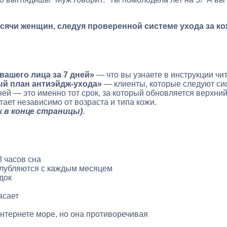
ысячи женщин, следуя проверенной системе ухода за ко
ашего лица за 7 дней»
— что вы узнаете в инструкции чи
ый план антиэйдж-ухода»
— клиенты, которые следуют сис
ей — это именно тот срок, за который обновляется верхни
ает независимо от возраста и типа кожи.
к в конце страницы)
.
8 часов сна
углубляются с каждым месяцем
док
асает
интернете море, но она противоречивая