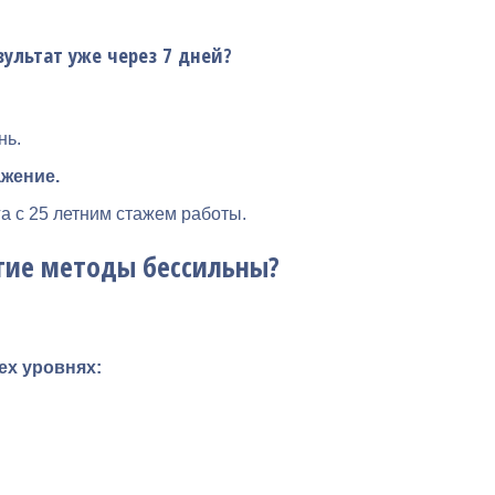
зультат уже через 7 дней?
нь.
ажение.
а с 25 летним стажем работы.
угие методы бессильны?
ех уровнях: