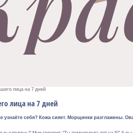
шего лица на 7 дней
го лица на 7 дней
не узнаёте себя? Кожа сияет. Морщинки разглажены. Ов
 выглядишь!” Муж говорит: “Ты помолодела лет на 5!” А вы