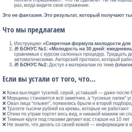
раз, когда видите свое отражение.
Это не фантазия. Это результат, который получают т
Что мы предлагаем
Инструкцию:
«Секретная формула молодости для в
🎁
БОНУС №1: «Молодость на 30 дней: ежедневн
сравнимые с курсом салонных процедур. Тридцать дн
автоматическими. Авторский протокол, который работ
🎁
БОНУС №2:
Доступ к материалам по теме
(списо
Если вы устали от того, что…
❌ Кожа выглядит тусклой, серой, уставшей — даже после 
❌ Морщины становятся всё заметнее, а “гусиные лапки” 
❌ Овал лица “плывет”, появились брыли и второй подборо
❌ Тратите тысячи рублей на кремы, которые не работают
❌ Отеки по утрам портят весь вид, и никакой макияж не сп
❌ Темные круги под глазами делают вас старше на 10 лет
❌ Не знаете, что делать со своей кожей — информации в 