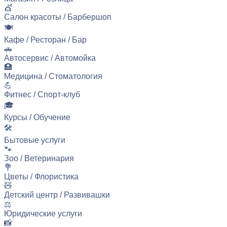
💇
Салон красоты / Барбершоп
🍽️
Кафе / Ресторан / Бар
🚗
Автосервис / Автомойка
🏥
Медицина / Стоматология
💪
Фитнес / Спорт-клуб
🎓
Курсы / Обучение
🛠️
Бытовые услуги
🐾
Зоо / Ветеринария
💐
Цветы / Флористика
🧸
Детский центр / Развивашки
⚖️
Юридические услуги
📸