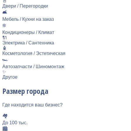
🚪
Двери / Перегородки
🛋️
Мебель / Кухни на заказ
❄️
Кондиционеры / Климат
🔌
Электрика / Сантехника
🧴
Косметология / Эстетическая
🏎️
Автозапчасти / Шиномонтаж
✨
Другое
Размер города
Где находится ваш бизнес?
🏘️
До 100 тыс.
🏙️