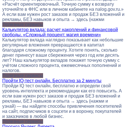
«Расчёт ориентировочный. Точную сумму к возврату
уточняйте в ФНС или в личном кабинете на nalog.gov.ru.»
А если вам нужен рост заказов и продаж БЕЗ вложений и
рекламы, БЕЗ навыков и опыта → здесь (нажми
Полезные сервисы
Калькулятор вклада: расчет накоплений и финансовой
свободы. «Сложный процент: магия времени»
Калькулятор вклада наглядно показывает как небольшие
регулярные вложения превращаются в капитал
благодаря сложному проценту. Хотите понять, сколько
денег принесут ваши сбережения через год или десять
лет? Наш калькулятор вкладов покажет точную сумму с
учётом сложного процента, ежемесячных пополнений и
налогов.
Полезные сервисы
Пройти IQ-тест онлайн. Бесплатно за 2 минуты
Пройди IQ тест онлайн, бесплатно и определи свой
уровень интеллекта и рекомендации как его повысить. А
если вам нужен рост заказов и продаж БЕЗ вложений и
рекламы, БЕЗ навыков и опыта → здесь (нажми и
узнай) — вы найдете способы привлечения посетителей
на сайт, подписчиков в соцсети и в воронку, покупателей
и заказчиков в любой бизнес.
Полезные сервисы
Прогноз Яндекс.Директа