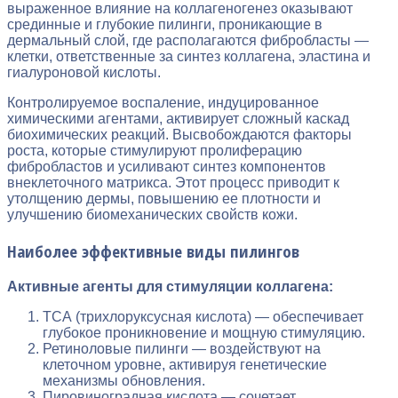
выраженное влияние на коллагеногенез оказывают
срединные и глубокие пилинги, проникающие в
дермальный слой, где располагаются фибробласты —
клетки, ответственные за синтез коллагена, эластина и
гиалуроновой кислоты.
Контролируемое воспаление, индуцированное
химическими агентами, активирует сложный каскад
биохимических реакций. Высвобождаются факторы
роста, которые стимулируют пролиферацию
фибробластов и усиливают синтез компонентов
внеклеточного матрикса. Этот процесс приводит к
утолщению дермы, повышению ее плотности и
улучшению биомеханических свойств кожи.
Наиболее эффективные виды пилингов
Активные агенты для стимуляции коллагена:
ТСА (трихлоруксусная кислота) — обеспечивает
глубокое проникновение и мощную стимуляцию.
Ретиноловые пилинги — воздействуют на
клеточном уровне, активируя генетические
механизмы обновления.
Пировиноградная кислота — сочетает