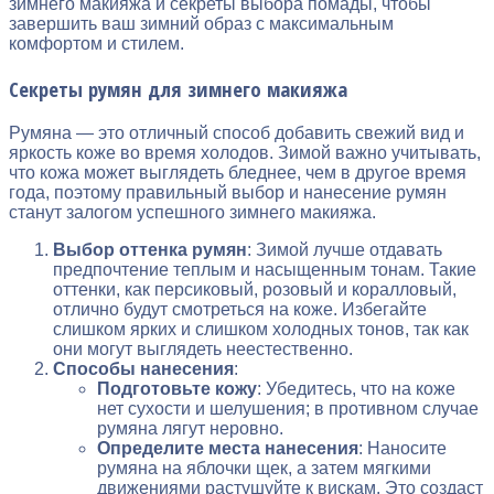
зимнего макияжа и секреты выбора помады, чтобы
завершить ваш зимний образ с максимальным
комфортом и стилем.
Секреты румян для зимнего макияжа
Румяна — это отличный способ добавить свежий вид и
яркость коже во время холодов. Зимой важно учитывать,
что кожа может выглядеть бледнее, чем в другое время
года, поэтому правильный выбор и нанесение румян
станут залогом успешного зимнего макияжа.
Выбор оттенка румян
: Зимой лучше отдавать
предпочтение теплым и насыщенным тонам. Такие
оттенки, как персиковый, розовый и коралловый,
отлично будут смотреться на коже. Избегайте
слишком ярких и слишком холодных тонов, так как
они могут выглядеть неестественно.
Способы нанесения
:
Подготовьте кожу
: Убедитесь, что на коже
нет сухости и шелушения; в противном случае
румяна лягут неровно.
Определите места нанесения
: Наносите
румяна на яблочки щек, а затем мягкими
движениями растушуйте к вискам. Это создаст