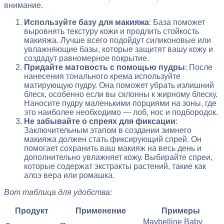
внимание.
Используйте базу для макияжа
: База поможет
выровнять текстуру кожи и продлить стойкость
макияжа. Лучше всего подойдут силиконовые или
увлажняющие базы, которые защитят вашу кожу и
создадут равномерное покрытие.
Придайте матовость с помощью пудры
: После
нанесения тонального крема используйте
матирующую пудру. Она поможет убрать излишний
блеск, особенно если вы склонны к жирному блеску.
Наносите пудру маленькими порциями на зоны, где
это наиболее необходимо — лоб, нос и подбородок.
Не забывайте о спреях для фиксации
:
Заключительным этапом в создании зимнего
макияжа должен стать фиксирующий спрей. Он
помогает сохранить ваш макияж на весь день и
дополнительно увлажняет кожу. Выбирайте спреи,
которые содержат экстракты растений, такие как
алоэ вера или ромашка.
Вот таблица для удобства:
Продукт
Применение
Примеры
Maybelline Baby