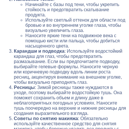
Начинайте с базы под тени, чтобы укрепить
стойкость и предотвратить скатывание
продукта.
Используйте светлый оттенок для области под
бровью и во внутреннем уголке глаза, чтобы
визуально увеличить глаза.
Наносите яркие тени на подвижное века с
помощью кисти или пальца, чтобы добиться
насыщенного цвета.
Карандши и подводка
: Используйте водостойкий
карандаш для глаз, чтобы предотвратить
размазывание. Если вы предпочитаете подводку,
выбирайте гелевые формулы. Наносите черную
или коричневую подводку вдоль линии роста
ресниц, акцентируя внимание на внешнем уголке,
чтобы визуально приподнять глаз.
Ресницы
: Зимой ресницы также нуждаются в
уходе, поэтому выбирайте водостойкую тушь. Она
поможет сохранить объем и длину даже в
неблагоприятных погодных условиях. Наносите
тушь поочередно на верхние и нижние ресницы для
создания выразительного взгляда.
Советы по снятию макияжа
: Обязательно
используйте качественное средство для снятия
макияжа, чтобы бережно удалить все продукты с