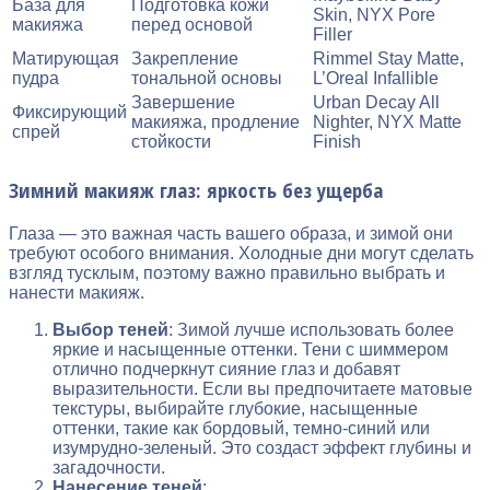
База для
Подготовка кожи
Skin, NYX Pore
макияжа
перед основой
Filler
Матирующая
Закрепление
Rimmel Stay Matte,
пудра
тональной основы
L’Oreal Infallible
Завершение
Urban Decay All
Фиксирующий
макияжа, продление
Nighter, NYX Matte
спрей
стойкости
Finish
Зимний макияж глаз: яркость без ущерба
Глаза — это важная часть вашего образа, и зимой они
требуют особого внимания. Холодные дни могут сделать
взгляд тусклым, поэтому важно правильно выбрать и
нанести макияж.
Выбор теней
: Зимой лучше использовать более
яркие и насыщенные оттенки. Тени с шиммером
отлично подчеркнут сияние глаз и добавят
выразительности. Если вы предпочитаете матовые
текстуры, выбирайте глубокие, насыщенные
оттенки, такие как бордовый, темно-синий или
изумрудно-зеленый. Это создаст эффект глубины и
загадочности.
Нанесение теней
: