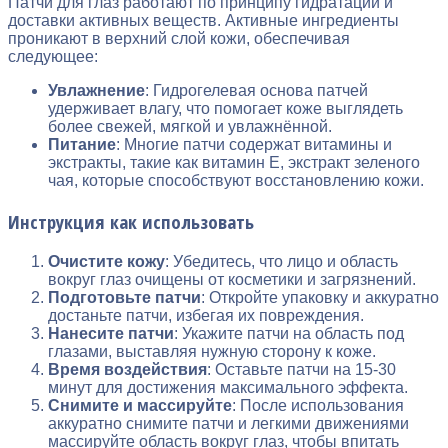
Патчи для глаз работают по принципу гидратации и
доставки активных веществ. Активные ингредиенты
проникают в верхний слой кожи, обеспечивая
следующее:
Увлажнение
: Гидрогелевая основа патчей
удерживает влагу, что помогает коже выглядеть
более свежей, мягкой и увлажнённой.
Питание
: Многие патчи содержат витамины и
экстракты, такие как витамин E, экстракт зеленого
чая, которые способствуют восстановлению кожи.
Инструкция как использовать
Очистите кожу
: Убедитесь, что лицо и область
вокруг глаз очищены от косметики и загрязнений.
Подготовьте патчи
: Откройте упаковку и аккуратно
достаньте патчи, избегая их повреждения.
Нанесите патчи
: Укажите патчи на область под
глазами, выставляя нужную сторону к коже.
Время воздействия
: Оставьте патчи на 15-30
минут для достижения максимального эффекта.
Снимите и массируйте
: После использования
аккуратно снимите патчи и легкими движениями
массируйте область вокруг глаз, чтобы впитать