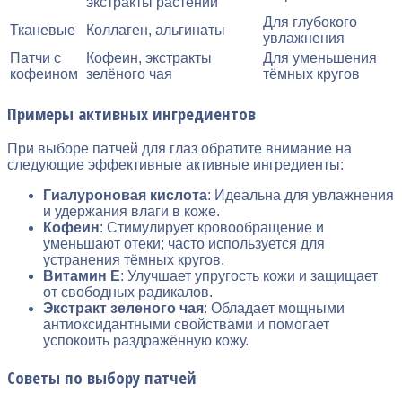
экстракты растений
Для глубокого
Тканевые
Коллаген, альгинаты
увлажнения
Патчи с
Кофеин, экстракты
Для уменьшения
кофеином
зелёного чая
тёмных кругов
Примеры активных ингредиентов
При выборе патчей для глаз обратите внимание на
следующие эффективные активные ингредиенты:
Гиалуроновая кислота
: Идеальна для увлажнения
и удержания влаги в коже.
Кофеин
: Стимулирует кровообращение и
уменьшают отеки; часто используется для
устранения тёмных кругов.
Витамин E
: Улучшает упругость кожи и защищает
от свободных радикалов.
Экстракт зеленого чая
: Обладает мощными
антиоксидантными свойствами и помогает
успокоить раздражённую кожу.
Советы по выбору патчей