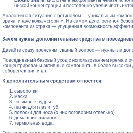
Важно знать:
кислотные эксфолианты нельзя исполь
низкой концентрации и постепенно увеличивать инте
Аналогичная ситуация с ретинолом — уникальным компоне
врача, иначе кожа «сгорит». На самом деле, ретинол безо
компонента из страха — упущенная возможность эффекти
Зачем нужны дополнительные средства в повседнев
Давайте сразу проясним главный вопрос — нужны ли допо
Повседневный базовый уход с использованием крема и оч
концентрированы активные компоненты в более высокой д
себорегуляция и др.
К дополнительным средствам относятся:
сыворотки
маски
энзимные пудры
патчи для глаз и губ
полоски для носа (о них поговорим отдельно)
домашние пилинги
термальная вода.