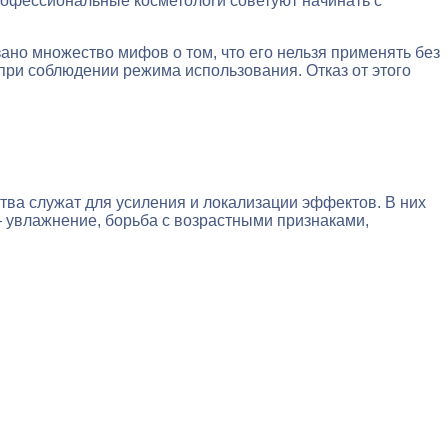
рофессиональные косметологи советуют начинать с
но множество мифов о том, что его нельзя применять без
 при соблюдении режима использования. Отказ от этого
ва служат для усиления и локализации эффектов. В них
 увлажнение, борьба с возрастными признаками,