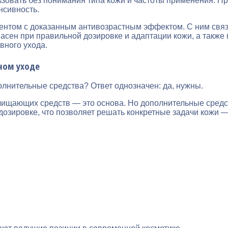
зовать без понимания типа кожи и частоты применения. П
нсивность.
нтом с доказанным антивозрастным эффектом. С ним связа
пасен при правильной дозировке и адаптации кожи, а также
вного ухода.
ном уходе
лнительные средства? Ответ однозначен: да, нужны.
ищающих средств — это основа. Но дополнительные средст
озировке, что позволяет решать конкретные задачи кожи —