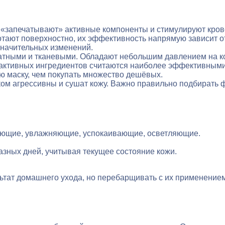
«запечатывают» активные компоненты и стимулируют крово
тают поверхностно, их эффективность напрямую зависит от
значительных изменений.
атными и тканевыми. Обладают небольшим давлением на ко
активных ингредиентов считаются наиболее эффективными
 маску, чем покупать множество дешёвых.
ишком агрессивны и сушат кожу. Важно правильно подбират
щающие, увлажняющие, успокаивающие, осветляющие.
зных дней, учитывая текущее состояние кожи.
ьтат домашнего ухода, но перебарщивать с их применение