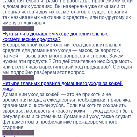
самостоятельно и грамотно работать с проблемами кожи
в домашних условиях. Вы наверняка уже слышали от
специалистов и других косметологов о существовании
так называемых «активных средств», или по-другому их
именуют «активы».
Уход за кожей
Нужны ли в домашнем уходе дополнительные
косметические средства?
В современной косметологии тема дополнительных
средств для домашнего ухода — масок, сывороток,
патчей — вызывает много вопросов и споров. Зачем
нужны эти продукты? Это действительно необходимость
или всего лишь маркетинговый ход продавцов? Сегодня
мы подробно разберем этот вопрос.
Уход за кожей
Четыре главных правила домашнего ухода за кожей
лица
Домашний уход за кожей — это не прихоть и не
временная мода, а ежедневная необходимая привычка,
сравнимая с чисткой зубов. Если вы хотите сохранить
здоровье, молодость и красоту кожи — уход должен быть
регулярным и системным. Домашний уход также служит
фундаментом в профилактике преждевременного
старения
Уход за кожей