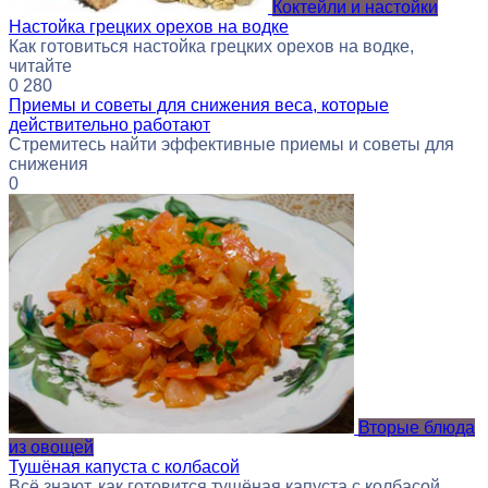
Коктейли и настойки
Настойка грецких орехов на водке
Как готовиться настойка грецких орехов на водке,
читайте
0
280
Приемы и советы для снижения веса, которые
действительно работают
Стремитесь найти эффективные приемы и советы для
снижения
0
Вторые блюда
из овощей
Тушёная капуста с колбасой
Всё знают, как готовится тушёная капуста с колбасой