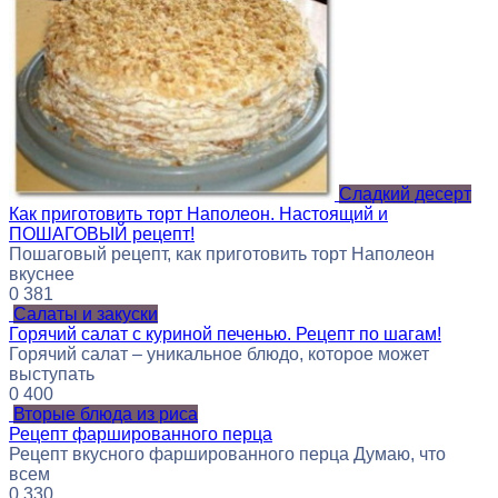
Сладкий десерт
Как приготовить торт Наполеон. Настоящий и
ПОШАГОВЫЙ рецепт!
Пошаговый рецепт, как приготовить торт Наполеон
вкуснее
0
381
Салаты и закуски
Горячий салат с куриной печенью. Рецепт по шагам!
Горячий салат – уникальное блюдо, которое может
выступать
0
400
Вторые блюда из риса
Рецепт фаршированного перца
Рецепт вкусного фаршированного перца Думаю, что
всем
0
330