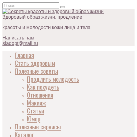
Перейти
Search
к
for:
содержанию
Здоровый образ жизни, продление
красоты и молодости кожи лица и тела
Написать нам
sladopt@mail.ru
Главная
Стать здоровым
Полезные советы
Продлить молодость
Как похудеть
Отношения
Макияж
Статьи
Юмор
Полезные сервисы
Каталог