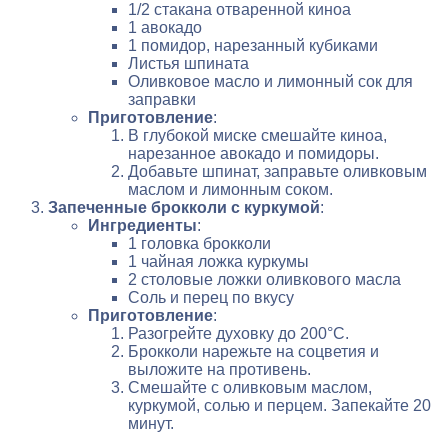
1/2 стакана отваренной киноа
1 авокадо
1 помидор, нарезанный кубиками
Листья шпината
Оливковое масло и лимонный сок для
заправки
Приготовление
:
В глубокой миске смешайте киноа,
нарезанное авокадо и помидоры.
Добавьте шпинат, заправьте оливковым
маслом и лимонным соком.
Запеченные брокколи с куркумой
:
Ингредиенты
:
1 головка брокколи
1 чайная ложка куркумы
2 столовые ложки оливкового масла
Соль и перец по вкусу
Приготовление
:
Разогрейте духовку до 200°C.
Брокколи нарежьте на соцветия и
выложите на противень.
Смешайте с оливковым маслом,
куркумой, солью и перцем. Запекайте 20
минут.