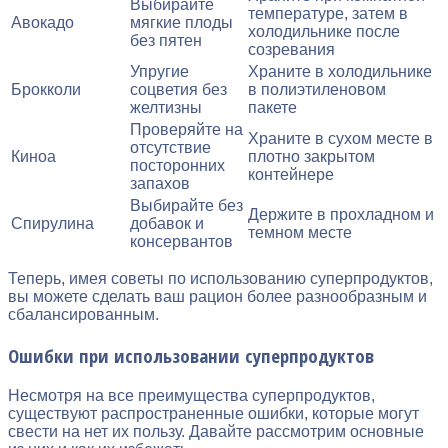
Выбирайте
температуре, затем в
Авокадо
мягкие плоды
холодильнике после
без пятен
созревания
Упругие
Храните в холодильнике
Брокколи
соцветия без
в полиэтиленовом
желтизны
пакете
Проверяйте на
Храните в сухом месте в
отсутствие
Киноа
плотно закрытом
посторонних
контейнере
запахов
Выбирайте без
Держите в прохладном и
Спирулина
добавок и
темном месте
консервантов
Теперь, имея советы по использованию суперпродуктов,
вы можете сделать ваш рацион более разнообразным и
сбалансированным.
Ошибки при использовании суперпродуктов
Несмотря на все преимущества суперпродуктов,
существуют распространенные ошибки, которые могут
свести на нет их пользу. Давайте рассмотрим основные