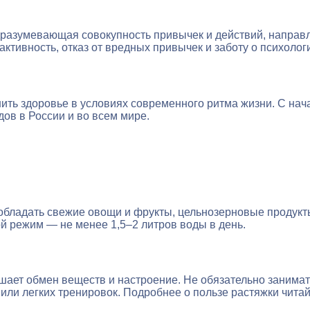
дразумевающая совокупность привычек и действий, направ
ктивность, отказ от вредных привычек и заботу о психолог
ть здоровье в условиях современного ритма жизни. С нача
ов в России и во всем мире.
бладать свежие овощи и фрукты, цельнозерновые продукты
ой режим — не менее 1,5–2 литров воды в день.
чшает обмен веществ и настроение. Не обязательно занима
 или легких тренировок. Подробнее о пользе растяжки читай