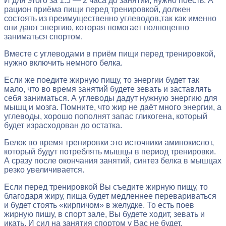
И для этого за 1.5 — 2 часа до занятий, нужно поесть. А
рацион приёма пищи перед тренировкой, должен
состоять из преимущественно углеводов,так как именно
они дают энергию, которая помогает полноценно
заниматься спортом.
Вместе с углеводами в приём пищи перед тренировкой,
нужно включить немного белка.
Если же поедите жирную пищу, то энергии будет так
мало, что во время занятий будете зевать и заставлять
себя заниматься. А углеводы дадут нужную энергию для
мышц и мозга. Помните, что жир не даёт много энергии, а
углеводы, хорошо пополнят запас гликогена, который
будет израсходован до остатка.
Белок во время тренировки это источники аминокислот,
который будут потреблять мышцы в период тренировки.
А сразу после окончания занятий, синтез белка в мышцах
резко увеличивается.
Если перед тренировкой Вы съедите жирную пищу, то
благодаря жиру, пища будет медленнее перевариваться
и будет стоять «кирпичом» в желудке. То есть поев
жирную пишу, в спорт зале, Вы будете ходит, зевать и
икать. И сил на занятия спортом у Вас не будет.