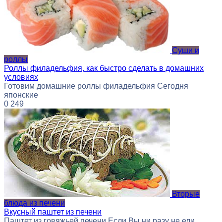
Суши и
роллы
Роллы филадельфия, как быстро сделать в домашних
условиях
Готовим домашние роллы филадельфия Сегодня
японские
0
249
Вторые
блюда из печени
Вкусный паштет из печени
Паштет из говяжьей печени Если Вы ни разу не ели