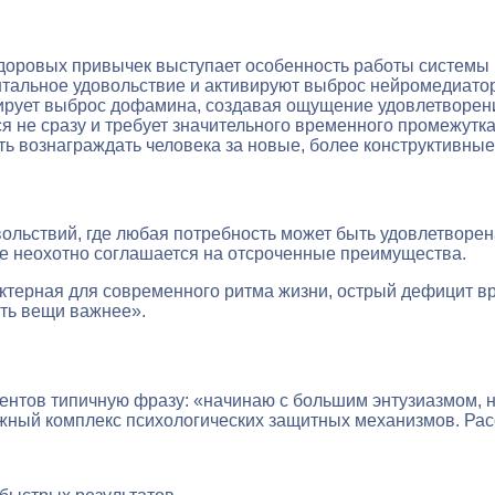
доровых привычек выступает особенность работы системы 
тальное удовольствие и активируют выброс нейромедиато
ирует выброс дофамина, создавая ощущение удовлетворени
я не сразу и требует значительного временного промежутк
ь вознаграждать человека за новые, более конструктивные
льствий, где любая потребность может быть удовлетворен
е неохотно соглашается на отсроченные преимущества.
актерная для современного ритма жизни, острый дефицит в
сть вещи важнее».
иентов типичную фразу: «начинаю с большим энтузиазмом, 
ожный комплекс психологических защитных механизмов. Рас