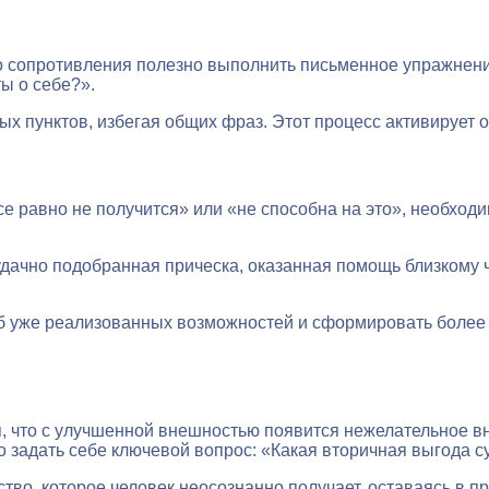
о сопротивления полезно выполнить письменное упражнени
ы о себе?».
 пунктов, избегая общих фраз. Этот процесс активирует о
е равно не получится» или «не способна на это», необход
удачно подобранная прическа, оказанная помощь близкому 
б уже реализованных возможностей и сформировать более
ия, что с улучшенной внешностью появится нежелательное
 задать себе ключевой вопрос: «Какая вторичная выгода с
во, которое человек неосознанно получает, оставаясь в п