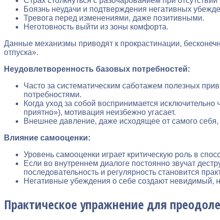
Страх столкнуться с разочарованием при отсутствии
Боязнь неудачи и подтверждения негативных убежде
Тревога перед изменениями, даже позитивными.
Неготовность выйти из зоны комфорта.
Данные механизмы приводят к прокрастинации, бесконечн
отпуска».
Неудовлетворенность базовых потребностей:
Часто за систематическим саботажем полезных при
потребностями.
Когда уход за собой воспринимается исключительно ч
приятно»), мотивация неизбежно угасает.
Внешнее давление, даже исходящее от самого себя,
Влияние самооценки:
Уровень самооценки играет критическую роль в спос
Если во внутреннем диалоге постоянно звучат дестру
последовательность и регулярность становится прак
Негативные убеждения о себе создают невидимый, н
Практическое упражнение для преодоле