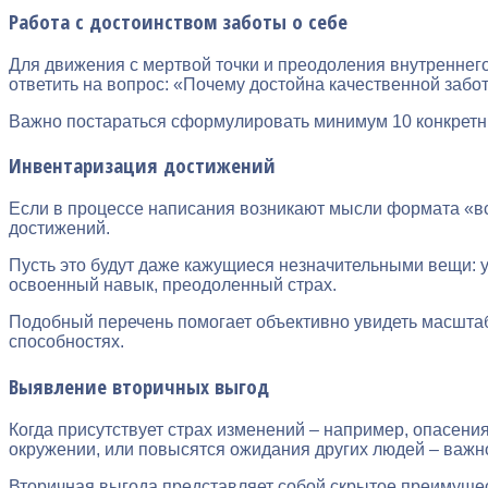
Работа с достоинством заботы о себе
Для движения с мертвой точки и преодоления внутреннег
ответить на вопрос: «Почему достойна качественной забот
Важно постараться сформулировать минимум 10 конкретных
Инвентаризация достижений
Если в процессе написания возникают мысли формата «вс
достижений.
Пусть это будут даже кажущиеся незначительными вещи: 
освоенный навык, преодоленный страх.
Подобный перечень помогает объективно увидеть масшта
способностях.
Выявление вторичных выгод
Когда присутствует страх изменений – например, опасен
окружении, или повысятся ожидания других людей – важно
Вторичная выгода представляет собой скрытое преимущест