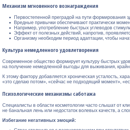
Механизм мгновенного вознаграждения
Первостепенной преградой на пути формирования з
Вредные привычки обеспечивают практически момен
Например, употребление быстрых углеводов стимул
Эффект от полезных действий, напротив, проявляетс
Организму необходим период адаптации, чтобы начат
Культура немедленного удовлетворения
Современное общество формирует культуру быстрых удово
на получение немедленной выгоды для выживания, крайн
К этому фактору добавляется хроническая усталость, хар
«это сделаю потом», «сейчас не подходящий момент», «е
Психологические механизмы саботажа
Специалисты в области косметологии часто слышат от кл
не банальная лень или недостаток волевых качеств, а сл
Избегание негативных эмоций: