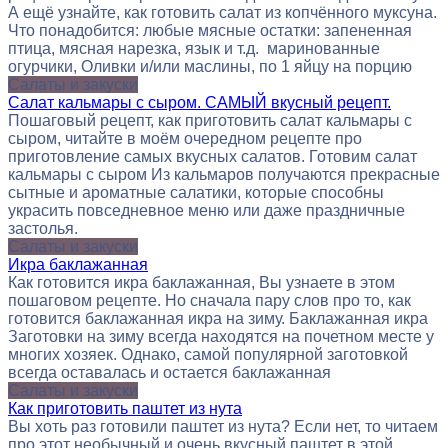
А ещё узнайте, как готовить салат из копчённого муксуна.
Что понадобится: любые мясные остатки: запененная
птица, мясная нарезка, язык и т.д. маринованные
огурчики, Оливки и/или маслины, по 1 яйцу на порцию
Салаты и закуски
Салат кальмары с сыром. САМЫЙ вкусный рецепт.
Пошаговый рецепт, как приготовить салат кальмары с
сыром, читайте в моём очередном рецепте про
приготовление самых вкусных салатов. Готовим салат
кальмары с сыром Из кальмаров получаются прекрасные
сытные и ароматные салатики, которые способны
украсить повседневное меню или даже праздничные
застолья.
Салаты и закуски
Икра баклажанная
Как готовится икра баклажанная, Вы узнаете в этом
пошаговом рецепте. Но сначала пару слов про то, как
готовится баклажанная икра на зиму. Баклажанная икра
Заготовки на зиму всегда находятся на почетном месте у
многих хозяек. Однако, самой популярной заготовкой
всегда оставалась и остается баклажанная
Салаты и закуски
Как приготовить паштет из нута
Вы хоть раз готовили паштет из нута? Если нет, то читаем
про этот необычный и очень вкусный паштет в этой