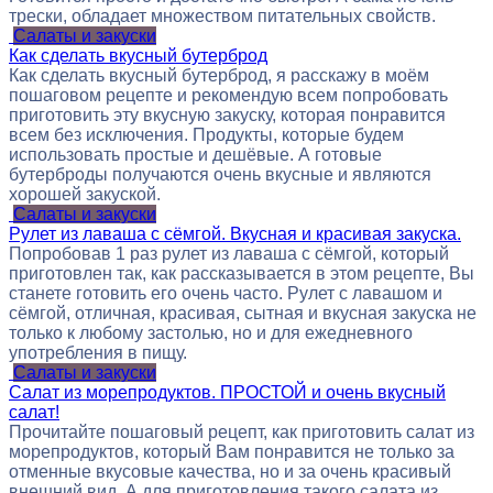
трески, обладает множеством питательных свойств.
Салаты и закуски
Как сделать вкусный бутерброд
Как сделать вкусный бутерброд, я расскажу в моём
пошаговом рецепте и рекомендую всем попробовать
приготовить эту вкусную закуску, которая понравится
всем без исключения. Продукты, которые будем
использовать простые и дешёвые. А готовые
бутерброды получаются очень вкусные и являются
хорошей закуской.
Салаты и закуски
Рулет из лаваша с сёмгой. Вкусная и красивая закуска.
Попробовав 1 раз рулет из лаваша с сёмгой, который
приготовлен так, как рассказывается в этом рецепте, Вы
станете готовить его очень часто. Рулет с лавашом и
сёмгой, отличная, красивая, сытная и вкусная закуска не
только к любому застолью, но и для ежедневного
употребления в пищу.
Салаты и закуски
Салат из морепродуктов. ПРОСТОЙ и очень вкусный
салат!
Прочитайте пошаговый рецепт, как приготовить салат из
морепродуктов, который Вам понравится не только за
отменные вкусовые качества, но и за очень красивый
внешний вид. А для приготовления такого салата из