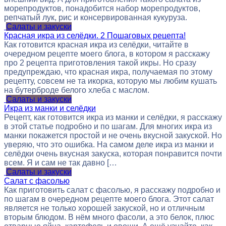
морепродуктов, понадобится набор морепродуктов,
репчатый лук, рис и консервированная кукуруза.
Салаты и закуски
Красная икра из селёдки. 2 Пошаговых рецепта!
Как готовится красная икра из селёдки, читайте в
очередном рецепте моего блога, в котором я расскажу
про 2 рецепта приготовления такой икры. Но сразу
предупреждаю, что красная икра, получаемая по этому
рецепту, совсем не та икорка, которую мы любим кушать
на бутерброде белого хлеба с маслом.
Салаты и закуски
Икра из манки и селёдки
Рецепт, как готовится икра из манки и селёдки, я расскажу
в этой статье подробно и по шагам. Для многих икра из
манки покажется простой и не очень вкусной закуской. Но
уверяю, что это ошибка. На самом деле икра из манки и
селёдки очень вкусная закуска, которая понравится почти
всем. Я и сам не так давно […
Салаты и закуски
Салат с фасолью
Как приготовить салат с фасолью, я расскажу подробно и
по шагам в очередном рецепте моего блога. Этот салат
является не только хорошей закуской, но и отличным
вторым блюдом. В нём много фасоли, а это белок, плюс