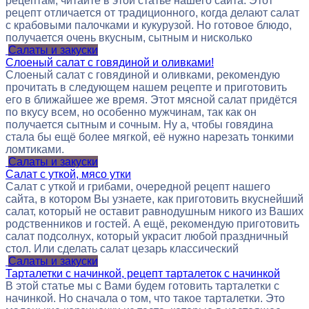
рецептам, читайте в этой статье нашего сайта. Этот
рецепт отличается от традиционного, когда делают салат
с крабовыми палочками и кукурузой. Но готовое блюдо,
получается очень вкусным, сытным и нисколько
Салаты и закуски
Слоеный салат с говядиной и оливками!
Слоеный салат с говядиной и оливками, рекомендую
прочитать в следующем нашем рецепте и приготовить
его в ближайшее же время. Этот мясной салат придётся
по вкусу всем, но особенно мужчинам, так как он
получается сытным и сочным. Ну а, чтобы говядина
стала бы ещё более мягкой, её нужно нарезать тонкими
ломтиками.
Салаты и закуски
Салат с уткой, мясо утки
Салат с уткой и грибами, очередной рецепт нашего
сайта, в котором Вы узнаете, как приготовить вкуснейший
салат, который не оставит равнодушным никого из Ваших
родственников и гостей. А ещё, рекомендую приготовить
салат подсолнух, который украсит любой праздничный
стол. Или сделать салат цезарь классический
Салаты и закуски
Тарталетки с начинкой, рецепт тарталеток с начинкой
В этой статье мы с Вами будем готовить тарталетки с
начинкой. Но сначала о том, что такое тарталетки. Это