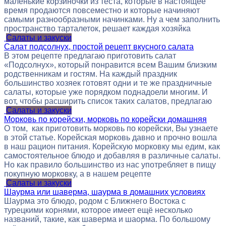
маленькие корзиночки из теста, которые в настоящее
время продаются повсеместно и которые начиняют
самыми разнообразными начинками. Ну а чем заполнить
пространство тарталеток, решает каждая хозяйка
Салаты и закуски
Салат подсолнух, простой рецепт вкусного салата
В этом рецепте предлагаю приготовить салат
«Подсолнух», который понравится всем Вашим близким
родственникам и гостям. На каждый праздник
большинство хозяек готовят одни и те же праздничные
салаты, которые уже порядком поднадоели многим. И
вот, чтобы расширить список таких салатов, предлагаю
Салаты и закуски
Морковь по корейски, морковь по корейски домашняя
О том, как приготовить морковь по корейски, Вы узнаете
в этой статье. Корейская морковь давно и прочно вошла
в наш рацион питания. Корейскую морковку мы едим, как
самостоятельное блюдо и добавляя в различные салаты.
Но как правило большинство из нас употребляет в пищу
покупную морковку, а в нашем рецепте
Салаты и закуски
Шаурма или шаверма, шаурма в домашних условиях
Шаурма это блюдо, родом с Ближнего Востока с
турецкими корнями, которое имеет ещё несколько
названий, такие, как шаверма и шаорма. По большому