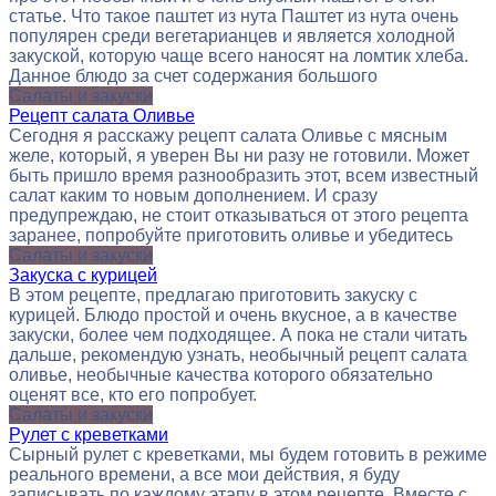
статье. Что такое паштет из нута Паштет из нута очень
популярен среди вегетарианцев и является холодной
закуской, которую чаще всего наносят на ломтик хлеба.
Данное блюдо за счет содержания большого
Салаты и закуски
Рецепт салата Оливье
Сегодня я расскажу рецепт салата Оливье с мясным
желе, который, я уверен Вы ни разу не готовили. Может
быть пришло время разнообразить этот, всем известный
салат каким то новым дополнением. И сразу
предупреждаю, не стоит отказываться от этого рецепта
заранее, попробуйте приготовить оливье и убедитесь
Салаты и закуски
Закуска с курицей
В этом рецепте, предлагаю приготовить закуску с
курицей. Блюдо простой и очень вкусное, а в качестве
закуски, более чем подходящее. А пока не стали читать
дальше, рекомендую узнать, необычный рецепт салата
оливье, необычные качества которого обязательно
оценят все, кто его попробует.
Салаты и закуски
Рулет с креветками
Сырный рулет с креветками, мы будем готовить в режиме
реального времени, а все мои действия, я буду
записывать по каждому этапу в этом рецепте. Вместе с