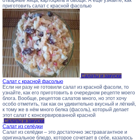
отварные яйца, картофель и овощи. А ещё узнайте, как
приготовить салат с красной фасолью
Салаты и закуски
Салат с красной фасолью
Если ни разу не готовили салат из красной фасоли, то
узнайте, как его приготовить в очередном рецепте моего
блога. Вообще, рецептов салатов много, но этот хочу
особо отметить, так как он удивительно вкусный и лёгкий,
к тому же в нём много белка (фасоль), который делает
этот салат с консервированной красной
Салаты и закуски
Салат из селёдки
Салат из селёдки – это достаточно экстравагантное и
оригинальное блюдо, которое сочетает в себе, казалось