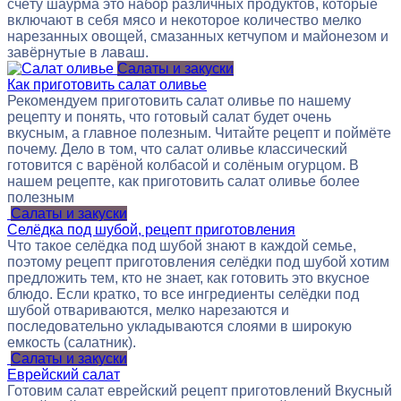
счёту шаурма это набор различных продуктов, которые
включают в себя мясо и некоторое количество мелко
нарезанных овощей, смазанных кетчупом и майонезом и
завёрнутые в лаваш.
Салаты и закуски
Как приготовить салат оливье
Рекомендуем приготовить салат оливье по нашему
рецепту и понять, что готовый салат будет очень
вкусным, а главное полезным. Читайте рецепт и поймёте
почему. Дело в том, что салат оливье классический
готовится с варёной колбасой и солёным огурцом. В
нашем рецепте, как приготовить салат оливье более
полезным
Салаты и закуски
Селёдка под шубой, рецепт приготовления
Что такое селёдка под шубой знают в каждой семье,
поэтому рецепт приготовления селёдки под шубой хотим
предложить тем, кто не знает, как готовить это вкусное
блюдо. Если кратко, то все ингредиенты селёдки под
шубой отвариваются, мелко нарезаются и
последовательно укладываются слоями в широкую
емкость (салатник).
Салаты и закуски
Еврейский салат
Готовим салат еврейский рецепт приготовлений Вкусный