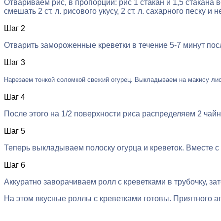
Отвариваем рис, в пропорции: рис 1 стакан и 1,5 стакана
смешать 2 ст. л. рисового укусу, 2 ст. л. сахарного песк
Шаг 2
Отварить замороженные креветки в течение 5-7 минут пос
Шаг 3
Нарезаем тонкой соломкой свежий огурец. Выкладываем на макису лис
Шаг 4
После этого на 1/2 поверхности риса распределяем 2 чай
Шаг 5
Теперь выкладываем полоску огурца и креветок. Вместе с
Шаг 6
Аккуратно заворачиваем ролл с креветками в трубочку, з
На этом вкусные роллы с креветками готовы. Приятного а