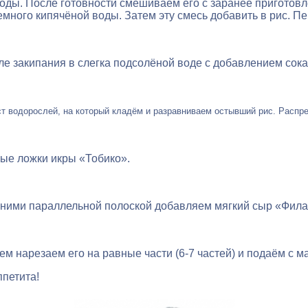
 воды. После готовности смешиваем его с заранее приготов
у и немного кипячёной воды. Затем эту смесь добавить в рис
ле закипания в слегка подсолёной воде с добавлением сока
т водорослей, на который кладём и разравниваем остывший рис. Распр
ные ложки икры «Тобико».
 ними параллельной полоской добавляем мягкий сыр «Филад
атем нарезаем его на равные части (6-7 частей) и подаём 
ппетита!