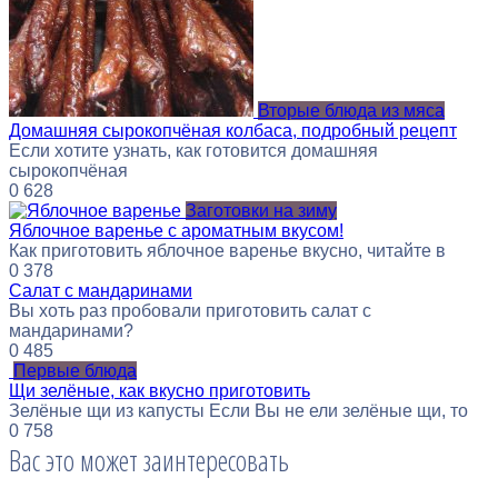
Вторые блюда из мяса
Домашняя сырокопчёная колбаса, подробный рецепт
Если хотите узнать, как готовится домашняя
сырокопчёная
0
628
Заготовки на зиму
Яблочное варенье с ароматным вкусом!
Как приготовить яблочное варенье вкусно, читайте в
0
378
Салат с мандаринами
Вы хоть раз пробовали приготовить салат с
мандаринами?
0
485
Первые блюда
Щи зелёные, как вкусно приготовить
Зелёные щи из капусты Если Вы не ели зелёные щи, то
0
758
Вас это может заинтересовать