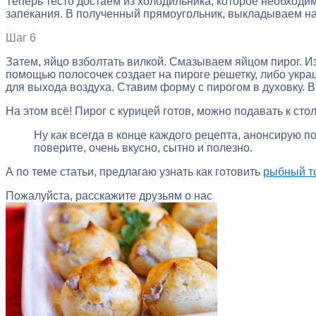
Теперь тесто достаем из холодильника, которое необходи
запекания. В полученный прямоугольник, выкладываем на
Шаг 6
Затем, яйцо взболтать вилкой. Смазываем яйцом пирог. 
помощью полосочек создает на пироге решетку, либо укр
для выхода воздуха. Ставим форму с пирогом в духовку. В
На этом всё! Пирог с курицей готов, можно подавать к стол
Ну как всегда в конце каждого рецепта, анонсирую п
поверите, очень вкусно, сытно и полезно.
А по теме статьи, предлагаю узнать как готовить
рыбный т
Пожалуйста, расскажите друзьям о нас