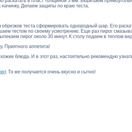
мо раскатать в пласт толщиной 3 мм. Вырезаем прямоуголь
 начинку. Делаем защипы по краю теста.
Из обрезков теста сформировать однородный шар. Его раск
ашаем тестом по своему усмотрению. Еще раз пирог смазыв
ыпекаем пирог около 30 минут. К столу подаем в теплом вид
у. Приятного аппетита!
охожие блюда. И в этот раз, настоятельно рекомендую узнат
орт
. То же получается очень вкусно и сытно!