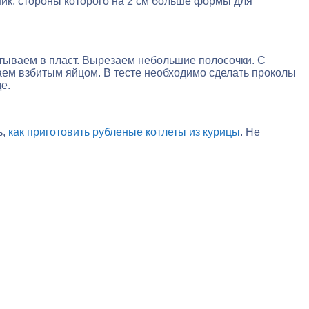
ник, стороны которого на 2 см больше формы для
атываем в пласт. Вырезаем небольшие полосочки. С
аем взбитым яйцом. В тесте необходимо сделать проколы
е.
ь,
как приготовить рубленые котлеты из курицы
. Не