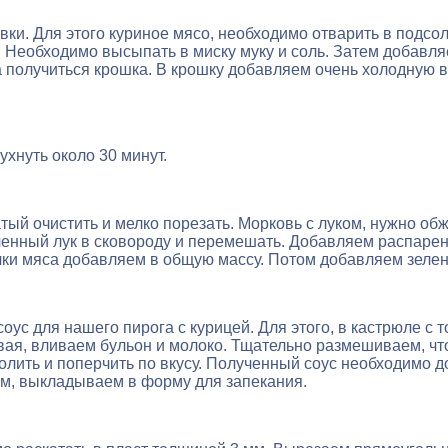
вки. Для этого куриное мясо, необходимо отварить в подсо
. Необходимо высыпать в миску муку и соль. Затем добавл
 получиться крошка. В крошку добавляем очень холодную во
хнуть около 30 минут.
ый очистить и мелко порезать. Морковь с луком, нужно обжа
ченный лук в сковороду и перемешать. Добавляем распарен
очки мяса добавляем в общую массу. Потом добавляем зел
оус для нашего пирога с курицей. Для этого, в кастрюле с 
вая, вливаем бульон и молоко. Тщательно размешиваем, чт
олить и поперчить по вкусу. Полученный соус необходимо 
ом, выкладываем в форму для запекания.