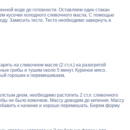
ленной воде до готовности. Оставляем один стакан
яем кусочки холодного сливочного масла. С помощью
ду. Замесить тесто. Тесто необходимо завернуть в
рить на сливочном масле (2 ст.л.) на разогретой
ные грибы и тушим около 5 минут. Куриное мясо,
еный горошек и перемешиваем.
толстым дном, необходимо растопить 2 ст.л. сливочного
обы не было комочков. Массу доводим до кипения. Массу
добавить к начинке и хорошо перемешать. Берем форму