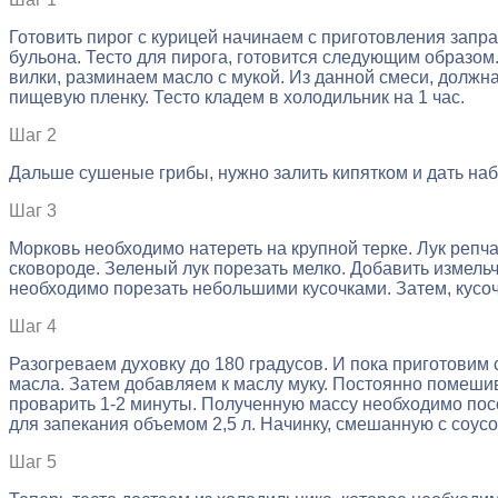
Готовить пирог с курицей начинаем с приготовления запра
бульона. Тесто для пирога, готовится следующим образом
вилки, разминаем масло с мукой. Из данной смеси, должна
пищевую пленку. Тесто кладем в холодильник на 1 час.
Шаг 2
Дальше сушеные грибы, нужно залить кипятком и дать набу
Шаг 3
Морковь необходимо натереть на крупной терке. Лук репчат
сковороде. Зеленый лук порезать мелко. Добавить измель
необходимо порезать небольшими кусочками. Затем, кус
Шаг 4
Разогреваем духовку до 180 градусов. И пока приготовим с
масла. Затем добавляем к маслу муку. Постоянно помеши
проварить 1-2 минуты. Полученную массу необходимо пос
для запекания объемом 2,5 л. Начинку, смешанную с соус
Шаг 5