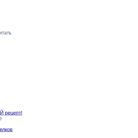
итать
Й рецепт!
е
белков