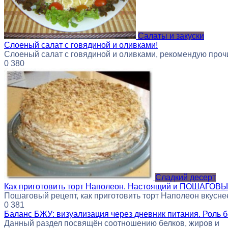
Салаты и закуски
Слоеный салат с говядиной и оливками!
Слоеный салат с говядиной и оливками, рекомендую проч
0
380
Сладкий десерт
Как приготовить торт Наполеон. Настоящий и ПОШАГОВЫ
Пошаговый рецепт, как приготовить торт Наполеон вкусне
0
381
Баланс БЖУ: визуализация через дневник питания. Роль 
Данный раздел посвящён соотношению белков, жиров и