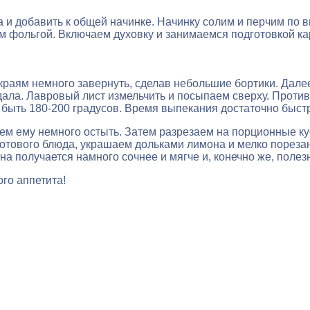
 и добавить к общей начинке. Начинку солим и перчим по 
м фольгой. Включаем духовку и занимаемся подготовкой ка
 краям немного завернуть, сделав небольшие бортики. Дал
ала. Лавровый лист измельчить и посыпаем сверху. Проти
быть 180-200 градусов. Время выпекания достаточно быстро
м ему немного остыть. Затем разрезаем на порционные ку
к готового блюда, украшаем дольками лимона и мелко порез
на получается намного сочнее и мягче и, конечно же, полез
ого аппетита!