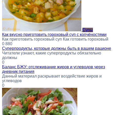
Супы
Как вкусно приготовить гороховый суп с копчёностями
Как приготовить гороховый суп Как готовить гороховый
0
880
Суперпродукты, которые должны быть в вашем рационе
Читатели узнают, какие суперпродукты обязательно
должны
0
Баланс БЖУ: отслеживание жиров и углеводов через
дневник питания
Данный материал раскрывает воздействие жиров и
углеводов
0