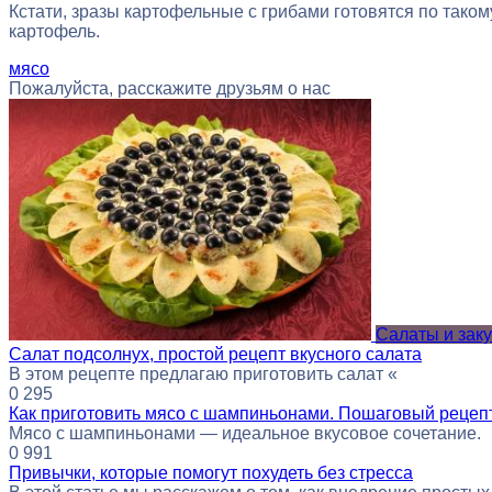
Кстати, зразы картофельные с грибами готовятся по таком
картофель.
мясо
Пожалуйста, расскажите друзьям о нас
Салаты и заку
Салат подсолнух, простой рецепт вкусного салата
В этом рецепте предлагаю приготовить салат «
0
295
Как приготовить мясо с шампиньонами. Пошаговый рецепт
Мясо с шампиньонами — идеальное вкусовое сочетание.
0
991
Привычки, которые помогут похудеть без стресса