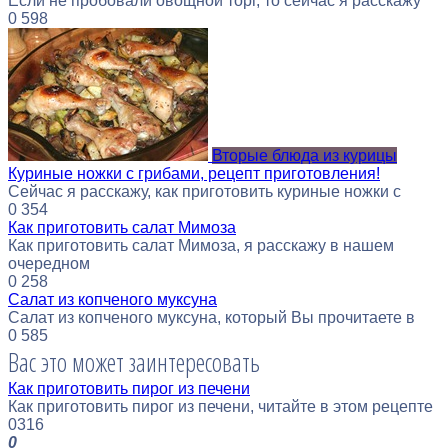
Если не пробовали овощной торг, то сейчас я расскажу
0
598
Вторые блюда из курицы
Куриные ножки с грибами, рецепт приготовления!
Сейчас я расскажу, как приготовить куриные ножки с
0
354
Как приготовить салат Мимоза
Как приготовить салат Мимоза, я расскажу в нашем
очередном
0
258
Салат из копченого муксуна
Салат из копченого муксуна, который Вы прочитаете в
0
585
Вас это может заинтересовать
Как приготовить пирог из печени
Как приготовить пирог из печени, читайте в этом рецепте
0
316
0