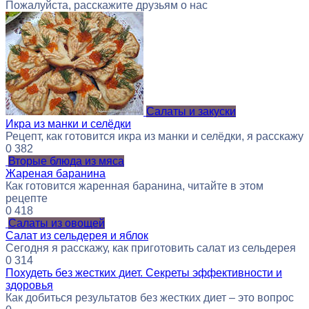
Пожалуйста, расскажите друзьям о нас
Салаты и закуски
Икра из манки и селёдки
Рецепт, как готовится икра из манки и селёдки, я расскажу
0
382
Вторые блюда из мяса
Жареная баранина
Как готовится жаренная баранина, читайте в этом
рецепте
0
418
Салаты из овощей
Салат из сельдерея и яблок
Сегодня я расскажу, как приготовить салат из сельдерея
0
314
Похудеть без жестких диет. Секреты эффективности и
здоровья
Как добиться результатов без жестких диет – это вопрос