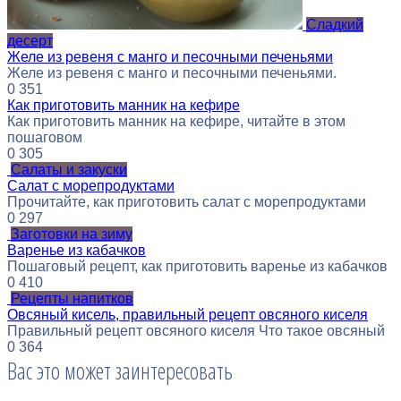
Сладкий
десерт
Желе из ревеня с манго и песочными печеньями
Желе из ревеня с манго и песочными печеньями.
0
351
Как приготовить манник на кефире
Как приготовить манник на кефире, читайте в этом
пошаговом
0
305
Салаты и закуски
Салат с морепродуктами
Прочитайте, как приготовить салат с морепродуктами
0
297
Заготовки на зиму
Варенье из кабачков
Пошаговый рецепт, как приготовить варенье из кабачков
0
410
Рецепты напитков
Овсяный кисель, правильный рецепт овсяного киселя
Правильный рецепт овсяного киселя Что такое овсяный
0
364
Вас это может заинтересовать