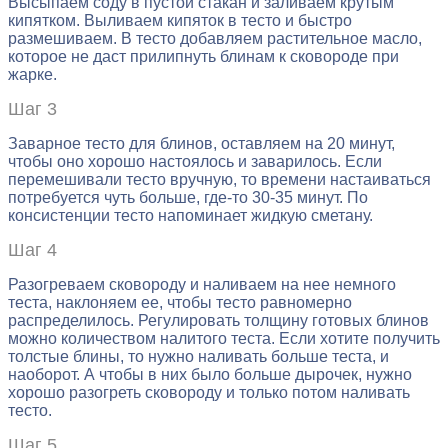
Высыпаем соду в пустой стакан и заливаем крутым
кипятком. Выливаем кипяток в тесто и быстро
размешиваем. В тесто добавляем растительное масло,
которое не даст прилипнуть блинам к сковороде при
жарке.
Шаг 3
Заварное тесто для блинов, оставляем на 20 минут,
чтобы оно хорошо настоялось и заварилось. Если
перемешивали тесто вручную, то времени настаиваться
потребуется чуть больше, где-то 30-35 минут. По
консистенции тесто напоминает жидкую сметану.
Шаг 4
Разогреваем сковороду и наливаем на нее немного
теста, наклоняем ее, чтобы тесто равномерно
распределилось. Регулировать толщину готовых блинов
можно количеством налитого теста. Если хотите получить
толстые блины, то нужно наливать больше теста, и
наоборот. А чтобы в них было больше дырочек, нужно
хорошо разогреть сковороду и только потом наливать
тесто.
Шаг 5