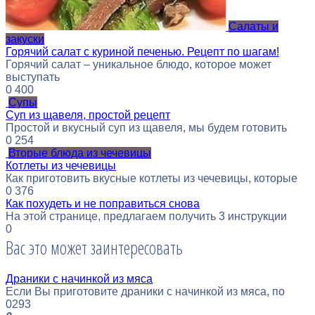
Салаты и
закуски
Горячий салат с куриной печенью. Рецепт по шагам!
Горячий салат – уникальное блюдо, которое может
выступать
0
400
Супы
Суп из щавеля, простой рецепт
Простой и вкусный суп из щавеля, мы будем готовить
0
254
Вторые блюда из чечевицы
Котлеты из чечевицы
Как приготовить вкусные котлеты из чечевицы, которые
0
376
Как похудеть и не поправиться снова
На этой странице, предлагаем получить 3 инструкции
0
Вас это может заинтересовать
Драники с начинкой из мяса
Если Вы приготовите драники с начинкой из мяса, по
0
293