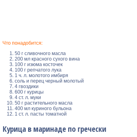
Что понадобится:
50 г сливочного масла
200 мл красного сухого вина
100 г изюма косточек
100 г репчатого лука
1 ч. л. молотого имбиря
соль и перец черный молотый
4 гвоздики
600 г курицы
4 ст. л. муки
50 г растительного масла
400 мл куриного бульона
1 ст. л. пасты томатной
Курица в маринаде по гречески