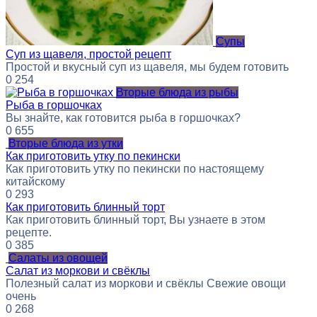
Супы
Суп из щавеля, простой рецепт
Простой и вкусный суп из щавеля, мы будем готовить
0
254
Вторые блюда из рыбы
Рыба в горшочках
Вы знайте, как готовится рыба в горшочках?
0
655
Вторые блюда из утки
Как приготовить утку по пекински
Как приготовить утку по пекински по настоящему
китайскому
0
293
Как приготовить блинный торт
Как приготовить блинный торт, Вы узнаете в этом
рецепте.
0
385
Салаты из овощей
Салат из моркови и свёклы
Полезный салат из моркови и свёклы Свежие овощи
очень
0
268