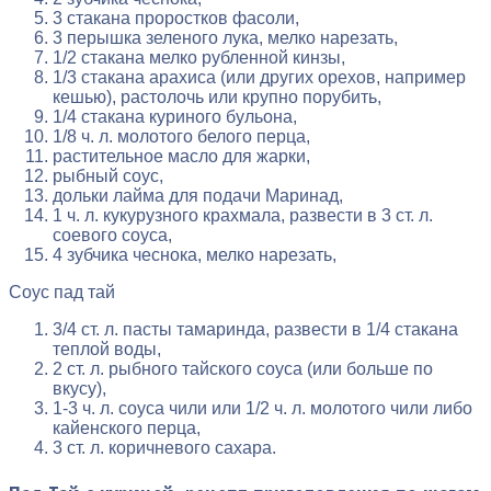
3 стакана проростков фасоли,
3 перышка зеленого лука, мелко нарезать,
1/2 стакана мелко рубленной кинзы,
1/3 стакана арахиса (или других орехов, например
кешью), растолочь или крупно порубить,
1/4 стакана куриного бульона,
1/8 ч. л. молотого белого перца,
растительное масло для жарки,
рыбный соус,
дольки лайма для подачи Маринад,
1 ч. л. кукурузного крахмала, развести в 3 ст. л.
соевого соуса,
4 зубчика чеснока, мелко нарезать,
Соус пад тай
3/4 ст. л. пасты тамаринда, развести в 1/4 стакана
теплой воды,
2 ст. л. рыбного тайского соуса (или больше по
вкусу),
1-3 ч. л. соуса чили или 1/2 ч. л. молотого чили либо
кайенского перца,
3 ст. л. коричневого сахара.