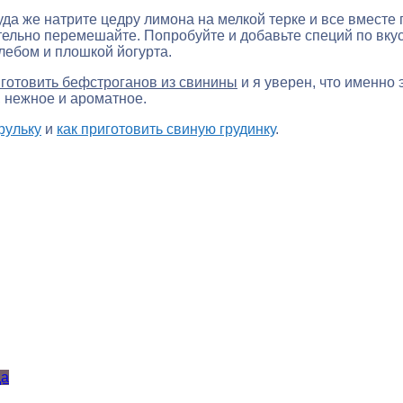
туда же натрите цедру лимона на мелкой терке и все вмес
ательно перемешайте. Попробуйте и добавьте специй по вку
лебом и плошкой йогурта.
 готовить бефстроганов из свинины
и я уверен, что именно 
, нежное и ароматное.
рульку
и
как приготовить свиную грудинку
.
да