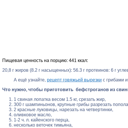
Пищевая ценность на порцию: 441 ккал:
20,8 г жиров (8.2 г насыщенных): 56.3 г протеинов: 6 г угле
А ещё узнайте,
рецепт говяжьей вырезки
с грибами и
Что нужно, чтобы приготовить бефстроганов из сви
1 свиная лопатка весом 1.5 кг, срезать жир,
300 г шампиньонов, крупные грибы разрезать попола
2 красные луковицы, нарезать на четвертинки,
оливковое масло,
1-2 ч. л. кайенского перца,
несколько веточек тимьяна,