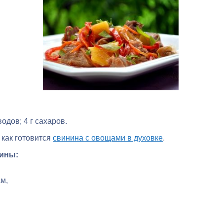
водов; 4 г сахаров.
 как готовится
свинина с овощами в духовке
.
нины:
м,