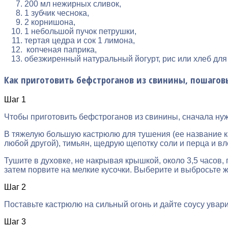
200 мл нежирных сливок,
1 зубчик чеснока,
2 корнишона,
1 небольшой пучок петрушки,
тертая цедра и сок 1 лимона,
копченая паприка,
обезжиренный натуральный йогурт, рис или хлеб для
Как приготовить бефстроганов из свинины, пошагов
Шаг 1
Чтобы приготовить бефстроганов из свинины, сначала нужн
В тяжелую большую кастрюлю для тушения (ее название ка
любой другой), тимьян, щедрую щепотку соли и перца и вл
Тушите в духовке, не накрывая крышкой, около 3,5 часов,
затем порвите на мелкие кусочки. Выберите и выбросьте жи
Шаг 2
Поставьте кастрюлю на сильный огонь и дайте соусу увари
Шаг 3