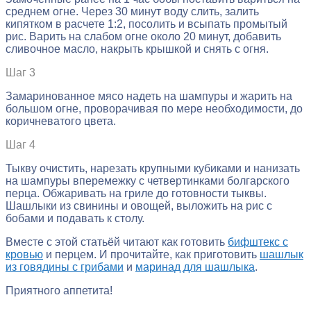
среднем огне. Через 30 минут воду слить, залить
кипятком в расчете 1:2, посолить и всыпать промытый
рис. Варить на слабом огне около 20 минут, добавить
сливочное масло, накрыть крышкой и снять с огня.
Шаг 3
Замаринованное мясо надеть на шампуры и жарить на
большом огне, проворачивая по мере необходимости, до
коричневатого цвета.
Шаг 4
Тыкву очистить, нарезать крупными кубиками и нанизать
на шампуры вперемежку с четвертинками болгарского
перца. Обжаривать на гриле до готовности тыквы.
Шашлыки из свинины и овощей, выложить на рис с
бобами и подавать к столу.
Вместе с этой статьёй читают как готовить
бифштекс с
кровью
и перцем. И прочитайте, как приготовить
шашлык
из говядины с грибами
и
маринад для шашлыка
.
Приятного аппетита!