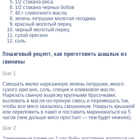
1/2 стакана риса
1/2 стакана черных бобов
40 г сливочного масла
зелень петрушки молотая гвоздика
красный молотый перец
черный молотый перец
сухой орегано
соль.
Пошаговый рецепт, как приготовить шашлык из
свинины
Шаг 1
Смешать мелко нарезанную зелень петрушки, много
сухого орегано, соль, специи и оливковое масло.
Нарезать свиную вырезку крупными брусочками,
выложить в масля но-пряную смесь и перемешать так,
чтобы все мясо оказалось смазанным. Накрыть крышкой
или переложить в пакет и поставить мариноваться на 5
часов (чем дольше мясо простоит — тем будет нежнее).
Шаг 2
Замоченные ранее на 1 час бобы поставить вариться на