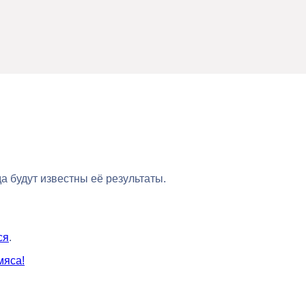
гда будут известны её результаты.
ся
.
мяса!