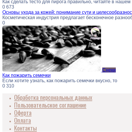
Как сделать тесто для пирога правильно, читайте в нашем
0
673
Основы ухода за кожей: понимание сути и целесообразнос
Косметическая индустрия предлагает бесконечное разноо
0
Снеки
Как пожарить семечки
Если хотите узнать, как пожарить семечки вкусно, то
0
310
Обработка персональных данных
Пользовательское соглашение
Оферта
Оплата
Контакты