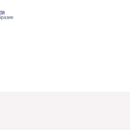
ти
бразие