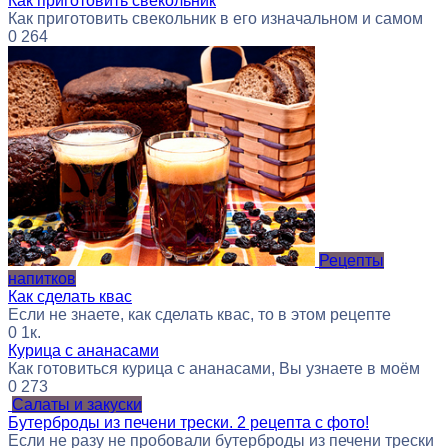
Как приготовить свекольник
Как приготовить свекольник в его изначальном и самом
0
264
Рецепты
напитков
Как сделать квас
Если не знаете, как сделать квас, то в этом рецепте
0
1к.
Курица с ананасами
Как готовиться курица с ананасами, Вы узнаете в моём
0
273
Салаты и закуски
Бутерброды из печени трески. 2 рецепта с фото!
Если не разу не пробовали бутерброды из печени трески