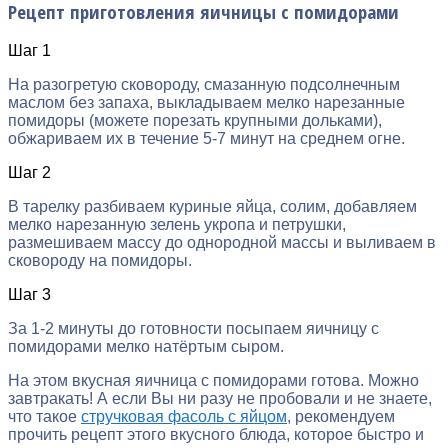
Рецепт приготовления яичницы с помидорами
Шаг 1
На разогретую сковороду, смазанную подсолнечным
маслом без запаха, выкладываем мелко нарезанные
помидоры (можете порезать крупными дольками),
обжариваем их в течение 5-7 минут на среднем огне.
Шаг 2
В тарелку разбиваем куриные яйца, солим, добавляем
мелко нарезанную зелень укропа и петрушки,
размешиваем массу до однородной массы и выливаем в
сковороду на помидоры.
Шаг 3
За 1-2 минуты до готовности посыпаем яичницу с
помидорами мелко натёртым сыром.
На этом вкусная яичница с помидорами готова. Можно
завтракать! А если Вы ни разу не пробовали и не знаете,
что такое
стручковая фасоль с яйцом
, рекомендуем
прочить рецепт этого вкусного блюда, которое быстро и