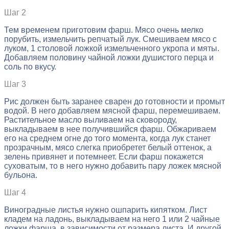
Шаг 2
Тем временем приготовим фарш. Мясо очень мелко
порубить, измельчить репчатый лук. Смешиваем мясо с
луком, 1 столовой ложкой измельченного укропа и мяты.
Добавляем половину чайной ложки душистого перца и
соль по вкусу.
Шаг 3
Рис должен быть заранее сварен до готовности и промыт
водой. В него добавляем мясной фарш, перемешиваем.
Растительное масло выливаем на сковороду,
выкладываем в нее получившийся фарш. Обжариваем
его на среднем огне до того момента, когда лук станет
прозрачным, мясо слегка приобретет белый оттенок, а
зелень привянет и потемнеет. Если фарш покажется
суховатым, то в него нужно добавить пару ложек мясной
бульона.
Шаг 4
Виноградные листья нужно ошпарить кипятком. Лист
кладем на ладонь, выкладываем на него 1 или 2 чайные
ложки фарша, в зависимости от размера листа. И другой