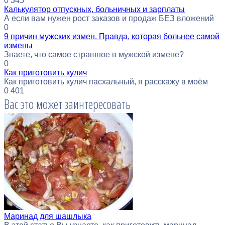
0
345
Калькулятор отпускных, больничных и зарплаты
А если вам нужен рост заказов и продаж БЕЗ вложений
0
9 причин мужских измен. Правда, которая больнее самой
измены
Знаете, что самое страшное в мужской измене?
0
Как приготовить кулич
Как приготовить кулич пасхальный, я расскажу в моём
0
401
Вас это может заинтересовать
Маринад для шашлыка