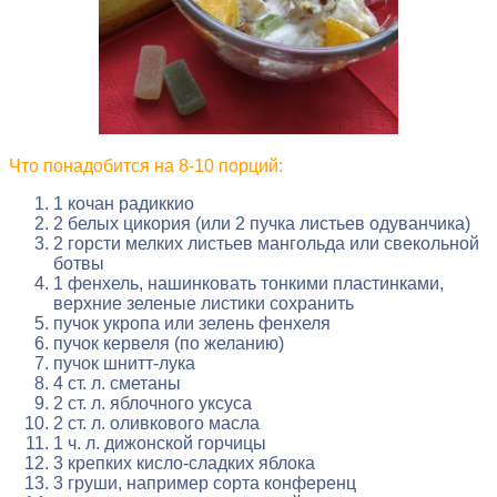
Что понадобится на 8-10 порций:
1 кочан радиккио
2 белых цикория (или 2 пучка листьев одуванчика)
2 горсти мелких листьев мангольда или свекольной
ботвы
1 фенхель, нашинковать тонкими пластинками,
верхние зеленые листики сохранить
пучок укропа или зелень фенхеля
пучок кервеля (по желанию)
пучок шнитт-лука
4 ст. л. сметаны
2 ст. л. яблочного уксуса
2 ст. л. оливкового масла
1 ч. л. дижонской горчицы
3 крепких кисло-сладких яблока
3 груши, например сорта конференц