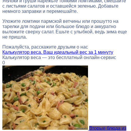
Яблоки и груши нарежьте тонкими ломтиками, смешайте
с листьями салатов и оставшейся зеленью. Добавьте
немного заправки и перемешайте.
Уложите ломтики пармской ветчины или прошутто на
тарелки для подачи или большое блюдо и аккуратно
выложите сверху салат. Ешьте с улыбкой, ведь зима еще
не пришла.
Пожалуйста, расскажите друзьям о нас
Калькулятор веса. Ваш идеальный вес за 1 минуту
Калькулятор веса — это бесплатный онлайн-сервис
0
Вторые блюда из