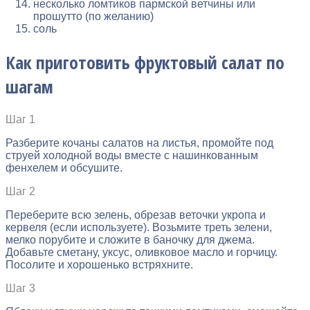
несколько ломтиков пармской ветчины или
прошутто (по желанию)
соль
Как приготовить фруктовый салат по
шагам
Шаг 1
Разберите кочаны салатов на листья, промойте под
струей холодной воды вместе с нашинкованным
фенхелем и обсушите.
Шаг 2
Переберите всю зелень, обрезав веточки укропа и
кервеля (если используете). Возьмите треть зелени,
мелко порубите и сложите в баночку для джема.
Добавьте сметану, уксус, оливковое масло и горчицу.
Посолите и хорошенько встряхните.
Шаг 3