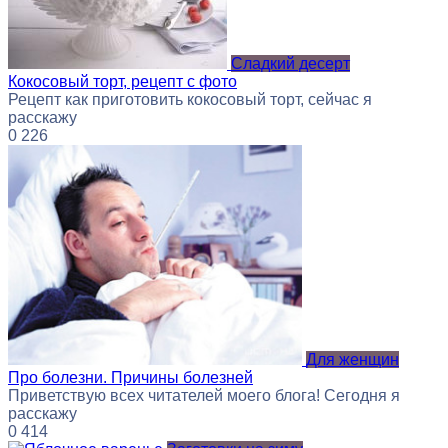
Сладкий десерт
Кокосовый торт, рецепт с фото
Рецепт как приготовить кокосовый торт, сейчас я
расскажу
0
226
Для женщин
Про болезни. Причины болезней
Приветствую всех читателей моего блога! Сегодня я
расскажу
0
414