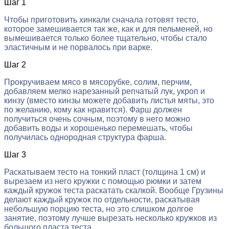
Шаг 1
Чтобы приготовить хинкали сначала готовят тесто,
которое замешивается так же, как и для пельменей, но
вымешивается только более тщательно, чтобы стало
эластичным и не порвалось при варке.
Шаг 2
Прокручиваем мясо в мясорубке, солим, перчим,
добавляем мелко нарезанный репчатый лук, укроп и
кинзу (вместо кинзы можете добавить листья мяты, это
по желанию, кому как нравится). Фарш должен
получиться очень сочным, поэтому в него можно
добавить воды и хорошенько перемешать, чтобы
получилась однородная структура фарша.
Шаг 3
Раскатываем тесто на тонкий пласт (толщина 1 см) и
вырезаем из него кружки с помощью рюмки и затем
каждый кружок теста раскатать скалкой. Вообще Грузины
делают каждый кружок по отдельности, раскатывая
небольшую порцию теста, но это слишком долгое
занятие, поэтому лучше вырезать несколько кружков из
большого пласта теста.