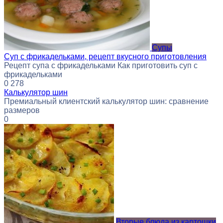
Супы
Суп с фрикадельками, рецепт вкусного приготовления
Рецепт супа с фрикадельками Как приготовить суп с
фрикадельками
0
278
Калькулятор шин
Премиальный клиентский калькулятор шин: сравнение
размеров
0
Вторые блюда из картошки