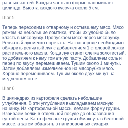
равных частей. Каждая часть по форме напоминает
цилиндр. Высота каждого кусочка около 5 см.
Шаг 5
Теперь переходим к отварному и остывшему мясо. Мясо
режем на небольшие ломтики, чтобы их удобно было
класть в мясорубку. Пропускаем мясо через мясорубку.
Репчатый лук мелко порезать. На сковороде необходимо
обжарить репчатый лук с добавлением 1 столовой ложки
растительного масла. Когда лук станет слегка золотистый,
то добавляем к нему томатную пасту. Добавляем соль и
перец по вкусу, перемешиваем. Тушим около 1 минуты.
Затем добавляем измельченное на мясорубке мясо.
Хорошо перемешиваем. Тушим около двух минут на
медленном огне.
Шаг 6
В цилиндрах из картофеля сделать небольшие
углубления. В эти углубления выкладываем мясную
начинку. Из картофельной массы делаем форму груши.
Взбиваем белки в отдельной посуде до образования
густой пены. Картофельные груши обмакнуть в белковой
массе, а затем обвалять в панировочных сухарях.