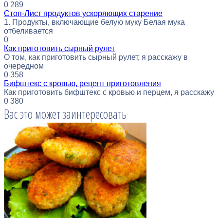
0
289
Стоп-Лист продуктов ускоряющих старение
1. Продукты, включающие белую муку Белая мука
отбеливается
0
Как приготовить сырный рулет
О том, как приготовить сырный рулет, я расскажу в
очередном
0
358
Бифштекс с кровью, рецепт приготовления
Как приготовить бифштекс с кровью и перцем, я расскажу
0
380
Вас это может заинтересовать