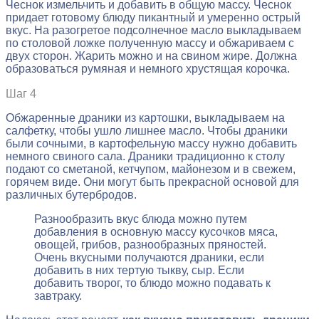
Чеснок измельчить и добавить в общую массу. Чеснок
придает готовому блюду пикантный и умеренно острый
вкус. На разогретое подсолнечное масло выкладываем
по столовой ложке полученную массу и обжариваем с
двух сторон. Жарить можно и на свином жире. Должна
образоваться румяная и немного хрустящая корочка.
Шаг 4
Обжаренные драники из картошки, выкладываем на
салфетку, чтобы ушло лишнее масло. Чтобы драники
были сочными, в картофельную массу нужно добавить
немного свиного сала. Драники традиционно к столу
подают со сметаной, кетчупом, майонезом и в свежем,
горячем виде. Они могут быть прекрасной основой для
различных бутербродов.
Разнообразить вкус блюда можно путем
добавления в основную массу кусочков мяса,
овощей, грибов, разнообразных пряностей.
Очень вкусными получаются драники, если
добавить в них тертую тыкву, сыр. Если
добавить творог, то блюдо можно подавать к
завтраку.