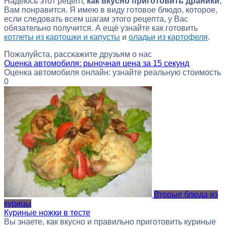
Надеюсь этот рецепт,
как вкусно приготовить драники
,
Вам понравится. Я имею в виду готовое блюдо, которое,
если следовать всем шагам этого рецепта, у Вас
обязательно получится. А ещё узнайте как готовить
котлеты из картошки и капусты
и
оладьи из картофеля
.
Пожалуйста, расскажите друзьям о нас
Оценка автомобиля: рыночная цена за 15 секунд
Оценка автомобиля онлайн: узнайте реальную стоимость
0
Вторые блюда из
курицы
Куриные ножки в тесте
Вы знаете, как вкусно и правильно приготовить куриные