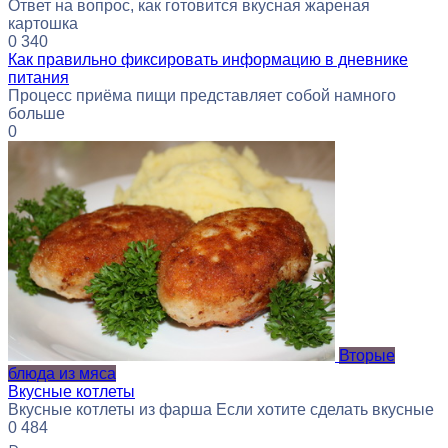
Ответ на вопрос, как готовится вкусная жареная
картошка
0
340
Как правильно фиксировать информацию в дневнике
питания
Процесс приёма пищи представляет собой намного
больше
0
Вторые
блюда из мяса
Вкусные котлеты
Вкусные котлеты из фарша Если хотите сделать вкусные
0
484