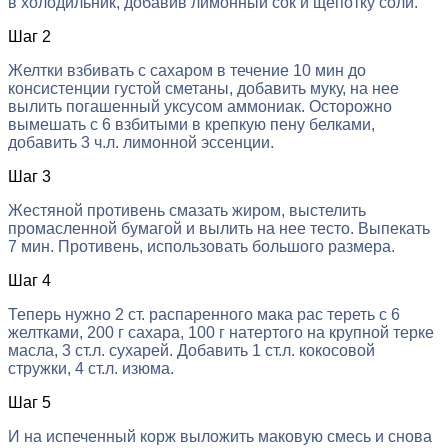
в холодильник, добавив лимонный сок и щепотку соли.
Шаг 2
Желтки взбивать с сахаром в течение 10 мин до
консистенции густой сметаны, добавить муку, на нее
вылить погашенный уксусом аммониак. Осторожно
вымешать с 6 взбитыми в крепкую пену белками,
добавить 3 ч.л. лимонной эссенции.
Шаг 3
Жестяной противень смазать жиром, выстелить
промасленной бумагой и вылить на нее тесто. Выпекать
7 мин. Противень, использовать большого размера.
Шаг 4
Теперь нужно 2 ст. распаренного мака рас тереть с 6
желтками, 200 г сахара, 100 г натертого на крупной терке
масла, 3 ст.л. сухарей. Добавить 1 ст.л. кокосовой
стружки, 4 ст.л. изюма.
Шаг 5
И на испеченный корж выложить маковую смесь и снова