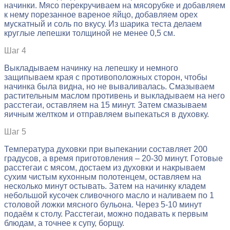
начинки. Мясо перекручиваем на мясорубке и добавляем
к нему порезанное вареное яйцо, добавляем орех
мускатный и соль по вкусу. Из шарика теста делаем
круглые лепешки толщиной не менее 0,5 см.
Шаг 4
Выкладываем начинку на лепешку и немного
защипываем края с противоположных сторон, чтобы
начинка была видна, но не вываливалась. Смазываем
растительным маслом противень и выкладываем на него
расстегаи, оставляем на 15 минут. Затем смазываем
яичным желтком и отправляем выпекаться в духовку.
Шаг 5
Температура духовки при выпекании составляет 200
градусов, а время приготовления – 20-30 минут. Готовые
расстегаи с мясом, достаем из духовки и накрываем
сухим чистым кухонным полотенцем, оставляем на
несколько минут остывать. Затем на начинку кладем
небольшой кусочек сливочного масло и наливаем по 1
столовой ложки мясного бульона. Через 5-10 минут
подаём к столу. Расстегаи, можно подавать к первым
блюдам, а точнее к супу, борщу.