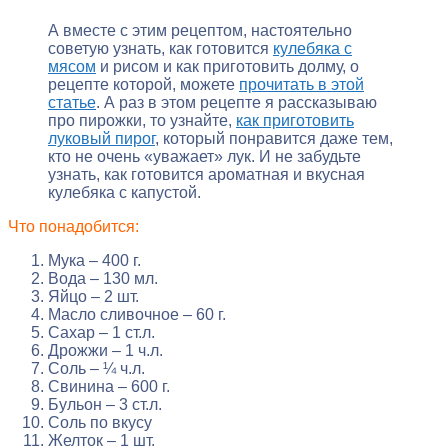
А вместе с этим рецептом, настоятельно
советую узнать, как готовится
кулебяка с
мясом
и рисом и как приготовить долму, о
рецепте которой, можете
прочитать в этой
статье
. А раз в этом рецепте я рассказываю
про пирожки, то узнайте,
как приготовить
луковый пирог
, который понравится даже тем,
кто не очень «уважает» лук. И не забудьте
узнать, как готовится ароматная и вкусная
кулебяка с капустой.
Что понадобится:
Мука – 400 г.
Вода – 130 мл.
Яйцо – 2 шт.
Масло сливочное – 60 г.
Сахар – 1 ст.л.
Дрожжи – 1 ч.л.
Соль – ¼ ч.л.
Свинина – 600 г.
Бульон – 3 ст.л.
Соль по вкусу
Желток – 1 шт.