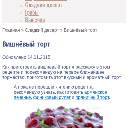
Сладкий десерт
Грибы
Выпечка
Главная
»
Сладкий десерт
»
Вишнёвый торт
Вишнёвый торт
Обновлено
14.01.2015
Как приготовить вишнёвый торт я расскажу в этом
рецепте и порекомендую на первое ближайшее
торжество, приготовить этот вкусный и ароматный торт.
А пока не перешли к чтению рецепта,
рекомендую узнать, как готовить
армянское
печенье
,
финиковый рулет
и
пряничный торт
.