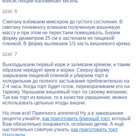
консистенции напоминает кисель.
Шаг 6
Сметану взбиваем миксером до густого состояния. В
сметану понемногу вливаем полученную вишневую
массу и при этом не перестаем помешивать. Берем
форму диаметром 25 см и застилаем ее пищевой
пленкой. В форму выливаем 1/3 часть вишневого крема.
Шаг 7
Выкладываем первый корж и заливаем кремом, и таким
образом чередует крем и коржи. Сверху форму
закрываем пищевой пленкой и убираем торт в
холодильник до полного застывания приблизительно на
2-4 часа. Когда торт будет готов, переворачиваем его на
тарелку. Украшаем вишнёвый торт по своему желанию.
Так как торт из вишни, то в качестве украшения, можно
использовать цельные ягоды вишни.
На этом всё! Приятного аппетита! Ну а в завершении
рецепта узнайте,
как приготовить блинный торт
, который
Вам обязательно понравится, особенно детям. А ещё
настоятельно советую узнать,
как приготовить торт
Наполеон
.