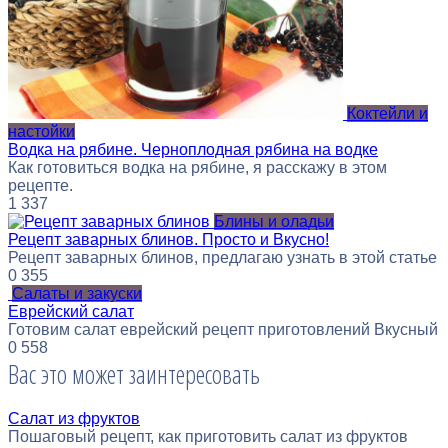
Коктейли и
настойки
Водка на рябине. Черноплодная рябина на водке
Как готовиться водка на рябине, я расскажу в этом
рецепте.
1
337
Блины и оладьи
Рецепт заварных блинов. Просто и Вкусно!
Рецепт заварных блинов, предлагаю узнать в этой статье
0
355
Салаты и закуски
Еврейский салат
Готовим салат еврейский рецепт приготовлений Вкусный
0
558
Вас это может заинтересовать
Cалат из фруктов
Пошаговый рецепт, как приготовить салат из фруктов