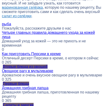
вкусный. И не забудьте узнать, как готовится
маринованная селёдка
, которую по нашему рецепту, Вы
сможете приготовить сами и как сделать очень вкусный
салат из селёдки
.
рыба
Пожалуйста, расскажите друзьям о нас
Четыре главных правила домашнего ухода за кожей
лица
Домашний уход за кожей — это не прихоть и не
временная
0
Как приготовить Персики в креме
Отличный десерт Персики в креме, о котором я сейчас
0
265
Вторые блюда из овощей
Овощное рагу в мультиварке
Ароматное и очень вкусное овощное рагу в мультиварке
0
325
Первые блюда
Домашняя грибная лапша
Домашняя грибная лапша, приготовленная по нашему
рецепту
0
365
Салаты и закуски