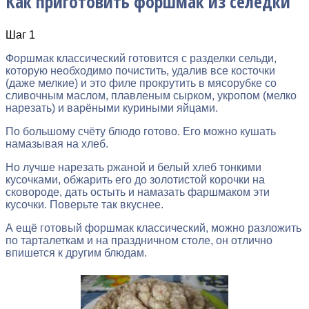
Как приготовить форшмак из селёдки
Шаг 1
Форшмак классический готовится с разделки сельди,
которую необходимо почистить, удалив все косточки
(даже мелкие) и это филе прокрутить в мясорубке со
сливочным маслом, плавленым сырком, укропом (мелко
нарезать) и варёными куриными яйцами.
По большому счёту блюдо готово. Его можно кушать
намазывая на хлеб.
Но лучше нарезать ржаной и белый хлеб тонкими
кусочками, обжарить его до золотистой корочки на
сковороде, дать остыть и намазать фаршмаком эти
кусочки. Поверьте так вкуснее.
А ещё готовый форшмак классический, можно разложить
по тарталеткам и на праздничном столе, он отлично
впишется к другим блюдам.