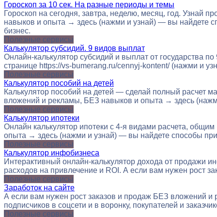
Гороскоп за 10 сек. На разные периоды и темы
Гороскоп на сегодня, завтра, неделю, месяц, год. Узнай 
навыков и опыта → здесь (нажми и узнай) — вы найдете сп
бизнес.
Полезные сервисы
Калькулятор субсидий. 9 видов выплат
Онлайн-калькулятор субсидий и выплат от государства по
странице https://vs-bumerang.ru/cennyj-kontent/ (нажми 
Полезные сервисы
Калькулятор пособий на детей
Калькулятор пособий на детей — сделай полный расчет ма
вложений и рекламы, БЕЗ навыков и опыта → здесь (нажми
Полезные сервисы
Калькулятор ипотеки
Онлайн калькулятор ипотеки с 4-я видами расчета, общим
опыта → здесь (нажми и узнай) — вы найдете способы прив
Полезные сервисы
Калькулятор инфобизнеса
Интерактивный онлайн-калькулятор дохода от продажи инф
расходов на привлечение и ROI. А если вам нужен рост з
Полезные сервисы
Заработок на сайте
А если вам нужен рост заказов и продаж БЕЗ вложений и 
подписчиков в соцсети и в воронку, покупателей и заказчи
Полезные сервисы